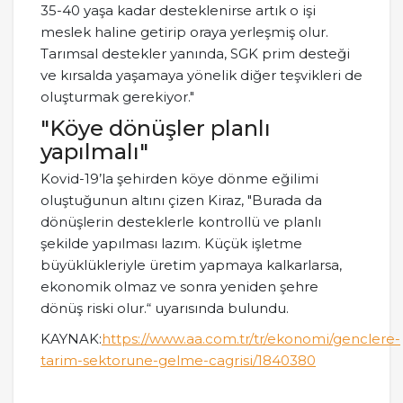
35-40 yaşa kadar desteklenirse artık o işi
meslek haline getirip oraya yerleşmiş olur.
Tarımsal destekler yanında, SGK prim desteği
ve kırsalda yaşamaya yönelik diğer teşvikleri de
oluşturmak gerekiyor."
"Köye dönüşler planlı
yapılmalı"
Kovid-19’la şehirden köye dönme eğilimi
oluştuğunun altını çizen Kiraz, "Burada da
dönüşlerin desteklerle kontrollü ve planlı
şekilde yapılması lazım. Küçük işletme
büyüklükleriyle üretim yapmaya kalkarlarsa,
ekonomik olmaz ve sonra yeniden şehre
dönüş riski olur.“ uyarısında bulundu.
KAYNAK:
https://www.aa.com.tr/tr/ekonomi/genclere-
tarim-sektorune-gelme-cagrisi/1840380