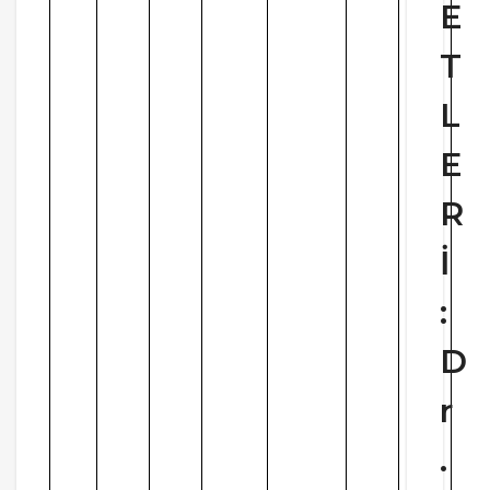
E
T
L
E
R
İ
:
D
r
.