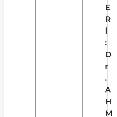
E
R
İ
:
D
r
.
A
H
M