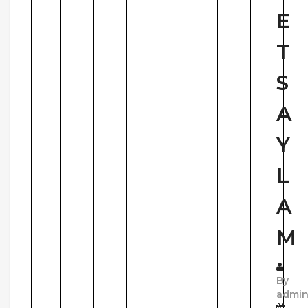
E
T
S
A
Y
L
A
M
By
admi