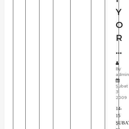
Y
O
R
…
By
admi
Şubat
3,
2009
14-
15
ŞUBAT