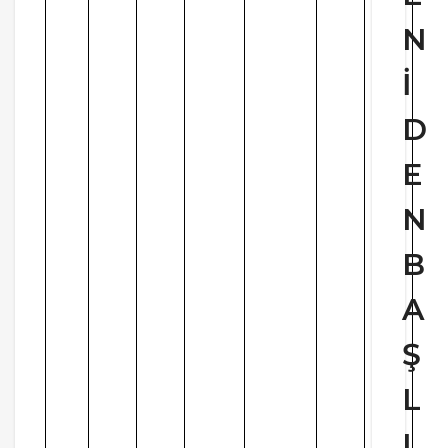
N
İ
D
E
N
B
A
Ş
L
I