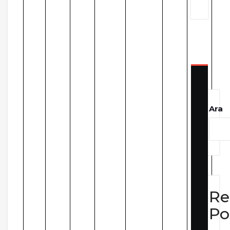
Ara
Re
Po