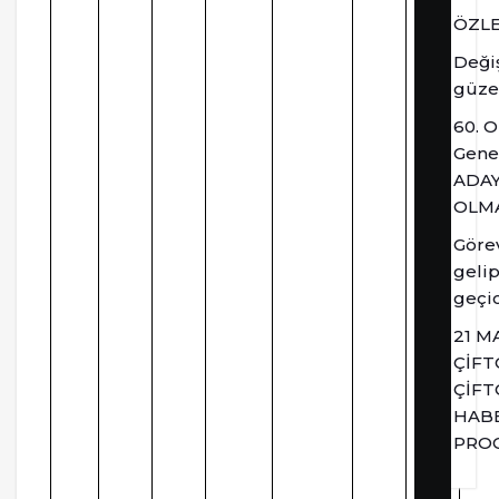
ÖZL
Değiş
güze
60. 
Gene
ADA
OLM
Göre
geli
geçic
21 M
ÇİFT
ÇİFT
HAB
PRO