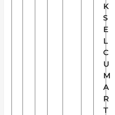
K
S
E
L
C
U
M
A
R
T