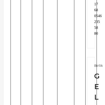
17
68
0546
235
58
80
Birlik
G
E
L