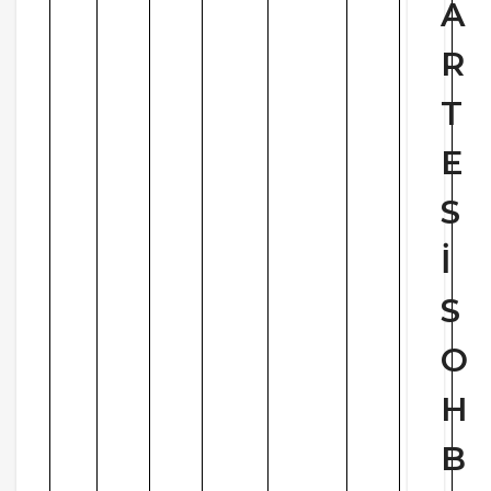
A
R
T
E
S
İ
S
O
H
B