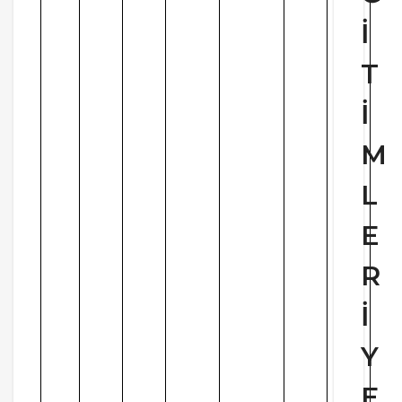
İ
T
İ
M
L
E
R
İ
Y
E