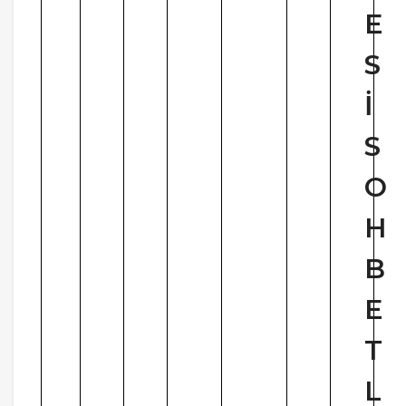
E
S
İ
S
O
H
B
E
T
L