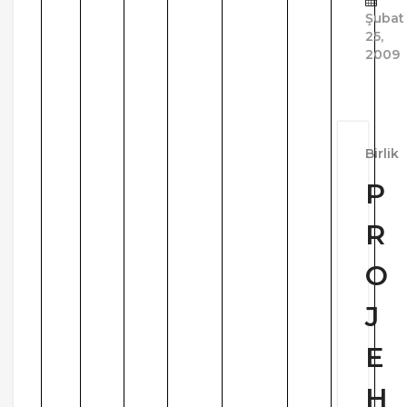
Şubat
25,
2009
Birlik
P
R
O
J
E
H