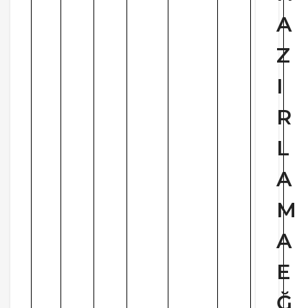
A
Z
I
R
L
A
M
A
E
Ğ