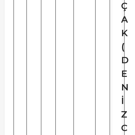
Ç
A
K
(
D
E
N
İ
Z
C