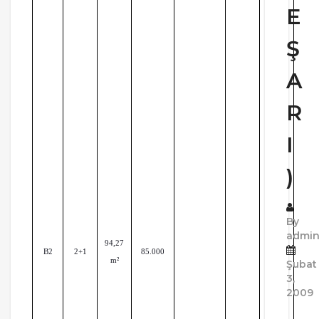
E
Ş
A
R
I
)
By
admi
94,27
B2
2+1
85.000
m²
Şubat
3,
2009