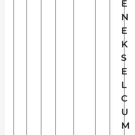
E
N
E
K
S
E
L
C
U
M