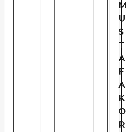
M
U
S
T
A
F
A
K
O
R