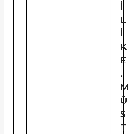
İ
L
İ
K
E
.
M
Ü
S
T