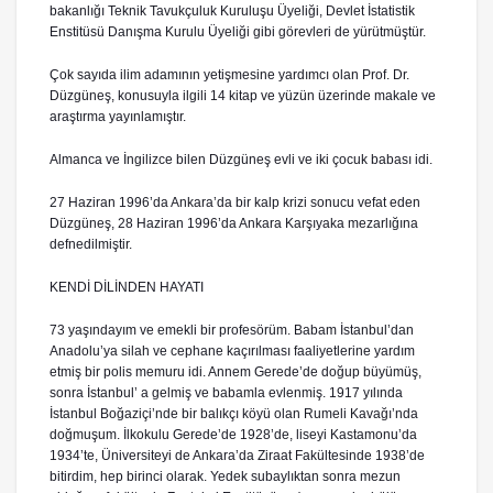
bakanlığı Teknik Tavukçuluk Kuruluşu Üyeliği, Devlet İstatistik
Enstitüsü Danışma Kurulu Üyeliği gibi görevleri de yürütmüştür.
Çok sayıda ilim adamının yetişmesine yardımcı olan Prof. Dr.
Düzgüneş, konusuyla ilgili 14 kitap ve yüzün üzerinde makale ve
araştırma yayınlamıştır.
Almanca ve İngilizce bilen Düzgüneş evli ve iki çocuk babası idi.
27 Haziran 1996’da Ankara’da bir kalp krizi sonucu vefat eden
Düzgüneş, 28 Haziran 1996’da Ankara Karşıyaka mezarlığına
defnedilmiştir.
KENDİ DİLİNDEN HAYATI
73 yaşındayım ve emekli bir profesörüm. Babam İstanbul’dan
Anadolu’ya silah ve cephane kaçırılması faaliyetlerine yardım
etmiş bir polis memuru idi. Annem Gerede’de doğup büyümüş,
sonra İstanbul’ a gelmiş ve babamla evlenmiş. 1917 yılında
İstanbul Boğaziçi’nde bir balıkçı köyü olan Rumeli Kavağı’nda
doğmuşum. İlkokulu Gerede’de 1928’de, liseyi Kastamonu’da
1934’te, Üniversiteyi de Ankara’da Ziraat Fakültesinde 1938’de
bitirdim, hep birinci olarak. Yedek subaylıktan sonra mezun