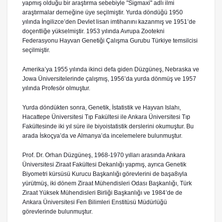
yapmış olduğu bir araştırma sebebiyle "Sigmaxi" adlı ilmi
araştırmalar derneğine üye seçilmiştir. Yurda döndüğü 1950
yılında İngilizce’den Devlet lisan imtihanını kazanmış ve 1951’de
doçentliğe yükselmiştir. 1953 yılında Avrupa Zootekni
Federasyonu Hayvan Genetiği Çalışma Gurubu Türkiye temsilcisi
seçilmiştir.
Amerika’ya 1955 yılında ikinci defa giden Düzgüneş, Nebraska ve
Jowa Üniversitelerinde çalışmış, 1956’da yurda dönmüş ve 1957
yılında Profesör olmuştur.
Yurda döndükten sonra, Genetik, İstatistik ve Hayvan Islahı,
Hacattepe Üniversitesi Tıp Fakültesi ile Ankara Üniversitesi Tıp
Fakültesinde iki yıl süre ile biyoistatistik derslerini okumuştur. Bu
arada İskoçya’da ve Almanya’da incelemelere bulunmuştur.
Prof. Dr. Orhan Düzgüneş, 1968-1970 yılları arasında Ankara
Üniversitesi Ziraat Fakültesi Dekanlığı yapmış, ayrıca Genetik
Biyometri kürsüsü Kurucu Başkanlığı görevlerini de başa8ıyla
yürütmüş, iki dönem Ziraat Mühendisleri Odası Başkanlığı, Türk
Ziraat Yüksek Mühendisleri Birliği Başkanlığı ve 1984’de de
Ankara Üniversitesi Fen Bilimleri Enstitüsü Müdürlüğü
görevlerinde bulunmuştur.