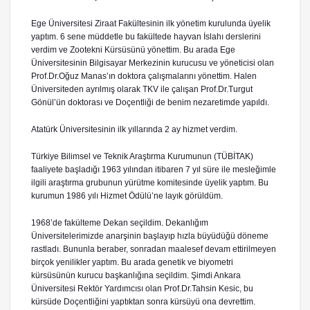
Ege Üniversitesi Ziraat Fakültesinin ilk yönetim kurulunda üyelik
yaptım. 6 sene müddetle bu fakültede hayvan İslahı derslerini
verdim ve Zootekni Kürsüsünü yönettim. Bu arada Ege
Üniversitesinin Bilgisayar Merkezinin kurucusu ve yöneticisi olan
Prof.Dr.Oğuz Manas’ın doktora çalışmalarını yönettim. Halen
Üniversiteden ayrılmış olarak TKV ile çalışan Prof.Dr.Turgut
Gönül’ün doktorası ve Doçentliği de benim nezaretimde yapıldı.
Atatürk Üniversitesinin ilk yıllarında 2 ay hizmet verdim.
Türkiye Bilimsel ve Teknik Araştırma Kurumunun (TÜBİTAK)
faaliyete başladığı 1963 yılından itibaren 7 yıl süre ile mesleğimle
ilgili araştırma grubunun yürütme komitesinde üyelik yaptım. Bu
kurumun 1986 yılı Hizmet Ödülü’ne layık görüldüm.
1968’de fakülteme Dekan seçildim. Dekanlığım
Üniversitelerimizde anarşinin başlayıp hızla büyüdüğü döneme
rastladı. Bununla beraber, sonradan maalesef devam ettirilmeyen
birçok yenilikler yaptım. Bu arada genetik ve biyometri
kürsüsünün kurucu başkanlığına seçildim. Şimdi Ankara
Üniversitesi Rektör Yardımcısı olan Prof.Dr.Tahsin Kesic, bu
kürsüde Doçentliğini yaptıktan sonra kürsüyü ona devrettim.