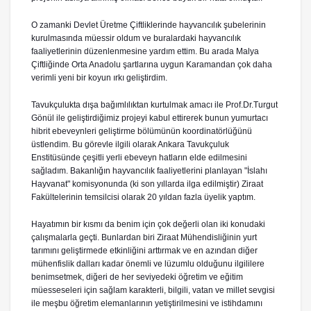
O zamanki Devlet Üretme Çiftliklerinde hayvancılık şubelerinin
kurulmasında müessir oldum ve buralardaki hayvancılık
faaliyetlerinin düzenlenmesine yardım ettim. Bu arada Malya
Çiftliğinde Orta Anadolu şartlarına uygun Karamandan çok daha
verimli yeni bir koyun ırkı geliştirdim.
Tavukçulukta dışa bağımlılıktan kurtulmak amacı ile Prof.Dr.Turgut
Gönül ile geliştirdiğimiz projeyi kabul ettirerek bunun yumurtacı
hibrit ebeveynleri geliştirme bölümünün koordinatörlüğünü
üstlendim. Bu görevle ilgili olarak Ankara Tavukçuluk
Enstitüsünde çeşitli yerli ebeveyn hatların elde edilmesini
sağladım. Bakanlığın hayvancılık faaliyetlerini planlayan "İslahı
Hayvanat" komisyonunda (ki son yıllarda ilga edilmiştir) Ziraat
Fakültelerinin temsilcisi olarak 20 yıldan fazla üyelik yaptım.
Hayatımın bir kısmı da benim için çok değerli olan iki konudaki
çalışmalarla geçti. Bunlardan biri Ziraat Mühendisliğinin yurt
tarımını geliştirmede etkinliğini arttırmak ve en azından diğer
mühenfislik dalları kadar önemli ve lüzumlu olduğunu ilgililere
benimsetmek, diğeri de her seviyedeki öğretim ve eğitim
müesseseleri için sağlam karakterli, bilgili, vatan ve millet sevgisi
ile meşbu öğretim elemanlarının yetiştirilmesini ve istihdamını