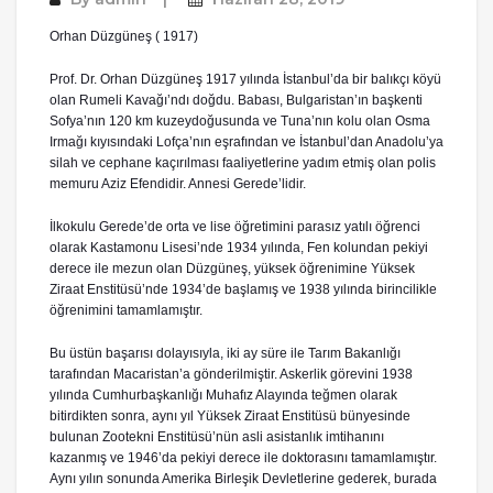
Orhan Düzgüneş ( 1917)
Prof. Dr. Orhan Düzgüneş 1917 yılında İstanbul’da bir balıkçı köyü
olan Rumeli Kavağı’ndı doğdu. Babası, Bulgaristan’ın başkenti
Sofya’nın 120 km kuzeydoğusunda ve Tuna’nın kolu olan Osma
Irmağı kıyısındaki Lofça’nın eşrafından ve İstanbul’dan Anadolu’ya
silah ve cephane kaçırılması faaliyetlerine yadım etmiş olan polis
memuru Aziz Efendidir. Annesi Gerede’lidir.
İlkokulu Gerede’de orta ve lise öğretimini parasız yatılı öğrenci
olarak Kastamonu Lisesi’nde 1934 yılında, Fen kolundan pekiyi
derece ile mezun olan Düzgüneş, yüksek öğrenimine Yüksek
Ziraat Enstitüsü’nde 1934’de başlamış ve 1938 yılında birincilikle
öğrenimini tamamlamıştır.
Bu üstün başarısı dolayısıyla, iki ay süre ile Tarım Bakanlığı
tarafından Macaristan’a gönderilmiştir. Askerlik görevini 1938
yılında Cumhurbaşkanlığı Muhafız Alayında teğmen olarak
bitirdikten sonra, aynı yıl Yüksek Ziraat Enstitüsü bünyesinde
bulunan Zootekni Enstitüsü’nün asli asistanlık imtihanını
kazanmış ve 1946’da pekiyi derece ile doktorasını tamamlamıştır.
Aynı yılın sonunda Amerika Birleşik Devletlerine gederek, burada