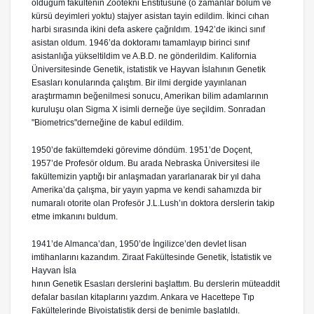
olduğum fakültenin Zootekni Enstitüsüne (o zamanlar bölüm ve
kürsü deyimleri yoktu) stajyer asistan tayin edildim. İkinci cıhan
harbi sırasında ikini defa askere çağrıldım. 1942’de ikinci sınıf
asistan oldum. 1946’da doktoramı tamamlayıp birinci sınıf
asistanlığa yükseltildim ve A.B.D. ne gönderildim. Kalifornia
Üniversitesinde Genetik, istatistik ve Hayvan İslahının Genetik
Esasları konularında çalıştım. Bir ilmi dergide yayınlanan
araştırmamın beğenilmesi sonucu, Amerikan bilim adamlarının
kuruluşu olan Sigma X isimli derneğe üye seçildim. Sonradan
"Biometrics"derneğine de kabul edildim.
1950’de fakültemdeki görevime döndüm. 1951’de Doçent,
1957’de Profesör oldum. Bu arada Nebraska Üniversitesi ile
fakültemizin yaptığı bir anlaşmadan yararlanarak bir yıl daha
Amerika’da çalışma, bir yayın yapma ve kendi sahamızda bir
numaralı otorite olan Profesör J.L.Lush’ın doktora derslerin takip
etme imkanını buldum.
1941’de Almanca’dan, 1950’de İngilizce’den devlet lisan
imtihanlarını kazandım. Ziraat Fakültesinde Genetik, İstatistik ve
Hayvan İsla
hının Genetik Esasları derslerini başlattım. Bu derslerin müteaddit
defalar basılan kitaplarını yazdım. Ankara ve Hacettepe Tıp
Fakültelerinde Biyoistatistik dersi de benimle başlatıldı.