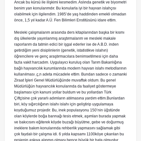
Ancak bu kürsü ile ilişkimi kesmedim. Aslında genetik ve biyometri
benim yan konularımdır. Bu konularla iyi bir hayvan islahçısı
olabilmek için ilgilendim. 1985’de yaş haddinden emekli olmadan
önce, 1,5 yıl kadar A.Ü. Fen Bilimleri Enstitüsünü idare ettim.
Mesleki çalışmalarım arasında ders kitaplarından başka bir kısmı
dış ülkelerde yayınlanmış araştırmalarım ve mesleki makale
raporlarım da tatmin edici bir işgal ederler ise de A.B.D. inden
getirdiğim yeni disiplinlerin (genetik, istatistikve islahın)
öğrencilere ve genç araştırmacılara benimsetilmesi için daha
fazla vakit harcadım. Uygulayıcı kuruluş olan Tarım Bakanlığına
bağlı hayvancılık kurumlarında modern hayvan islahı metodlarının
kullanılması ,ç,n adeta mücadele ettim. Bundan sadece o zamanki
Ziraat İşleri Genel Müdürlüğünde muvaffak oldum. Bu genel
Müdürlüğün hayvancılık konularında da faaliyet göstermeye
başlaması için kanuni yollar buldum ve bu yollardan Türk
Çiftçisine çok yararlı adımların atılmasına yardım ettim.Bunlardan
biri, köy sığırcılığının islahı islahı için geliştirip uygulamaya
koyduğumuz projedir. Bu, inek populasyonu 150’nin üğstünde
olan köylerde boğa barınağı tesis etmek, aşımları burada yapmak
ve bakıcısını eğiterek köyde buzağı büyütme, gebe ve doğurmuş
ineklere bakım konularında rehberlik yapmasını sağlamak gibi
çok faydalı bir çalışma idi. 6 yılda kapsamı 1100köye çıkarılan bu
projenin askıya alınmış olması bence büyük bir hata olmuştur.