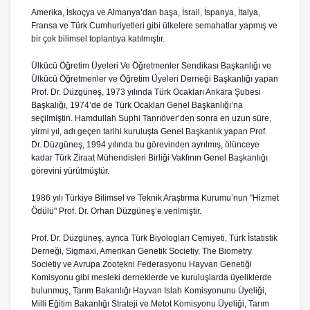
Amerika, İskoçya ve Almanya’dan başa, İsrail, İspanya, İtalya,
Fransa ve Türk Cumhuriyetleri gibi ülkelere semahatlar yapmış ve
bir çok bilimsel toplantıya katılmıştır.
Ülkücü Öğretim Üyeleri Ve Öğretmenler Sendikası Başkanlığı ve
Ülkücü Öğretmenler ve Öğretim Üyeleri Derneği Başkanlığı yapan
Prof. Dr. Düzgüneş, 1973 yılında Türk Ocakları Ankara Şubesi
Başkalığı, 1974’de de Türk Ocakları Genel Başkanlığı’na
seçilmiştin. Hamdullah Suphi Tanrıöver’den sonra en uzun süre,
yirmi yıl, adı geçen tarihi kuruluşta Genel Başkanlık yapan Prof.
Dr. Düzgüneş, 1994 yılında bu görevinden ayrılmış, ölünceye
kadar Türk Ziraat Mühendisleri Birliği Vakfının Genel Başkanlığı
görevini yürütmüştür.
1986 yılı Türkiye Bilimsel ve Teknik Araştırma Kurumu’nun "Hizmet
Ödülü" Prof. Dr. Orhan Düzgüneş’e verilmiştir.
Prof. Dr. Düzgüneş, ayrıca Türk Biyologları Cemiyeti, Türk İstatistik
Derneği, Sigmaxi, Amerikan Genetik Societiy, The Biometry
Societiy ve Avrupa Zootekni Federasyonu Hayvan Genetiği
Komisyonu gibi mesleki derneklerde ve kuruluşlarda üyeliklerde
bulunmuş, Tarım Bakanlığı Hayvan Islah Komisyonunu Üyeliği,
Milli Eğitim Bakanlığı Strateji ve Metot Komisyonu Üyeliği, Tarım