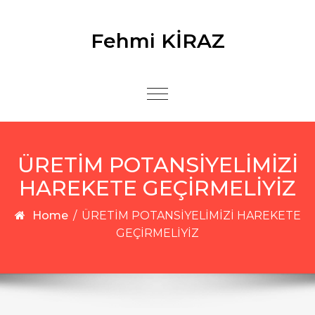
Skip to content
Fehmi KİRAZ
Toggle
navigation
ÜRETİM POTANSİYELİMİZİ
HAREKETE GEÇİRMELİYİZ
Home
/
ÜRETİM POTANSİYELİMİZİ HAREKETE
GEÇİRMELİYİZ