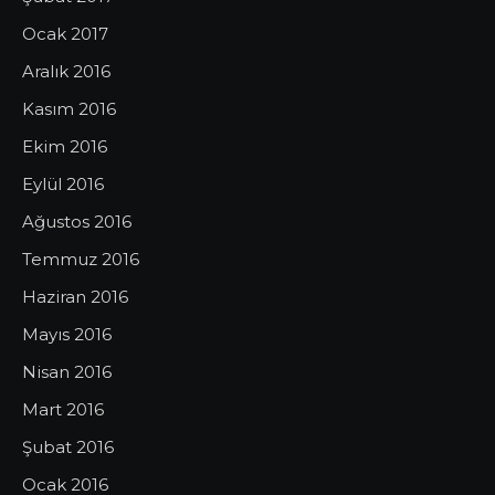
Ocak 2017
Aralık 2016
Kasım 2016
Ekim 2016
Eylül 2016
Ağustos 2016
Temmuz 2016
Haziran 2016
Mayıs 2016
Nisan 2016
Mart 2016
Şubat 2016
Ocak 2016