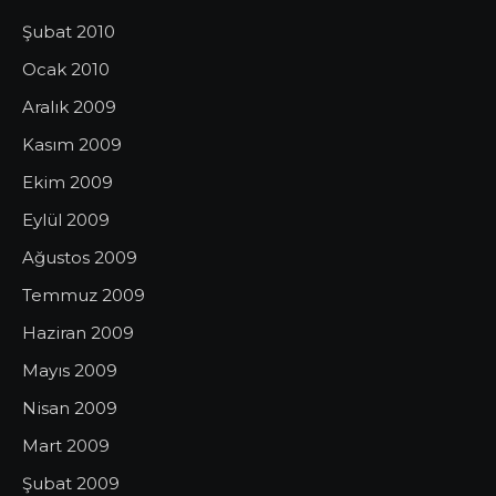
Şubat 2010
Ocak 2010
Aralık 2009
Kasım 2009
Ekim 2009
Eylül 2009
Ağustos 2009
Temmuz 2009
Haziran 2009
Mayıs 2009
Nisan 2009
Mart 2009
Şubat 2009