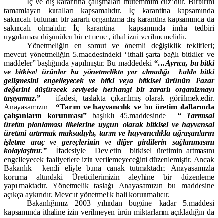
İç ve dış karantina çalışmaları mütemmim cüz’dür. Birbirini
tamamlayan kuralları kapsamalıdır. İç karantina kapsamında
sakıncalı bulunan bir zararlı organizma dış karantina kapsamında da
sakıncalı olmalıdır. İç karantina
kapsamında imha tedbiri
uygulaması düşünülen bir etmene , ithal izni verilmemelidir.
Yönetmeliğin en somut ve önemli değişiklik teklifleri;
mevcut yönetmeliğin 5.maddesindeki “ithali şarta bağlı bitkiler ve
maddeler” başlığında yapılmıştır. Bu maddedeki
“…Ayrıca, bu bitki
ve bitkisel ürünler bu yönetmelikte yer almadığı
halde bitki
gelişmesini engelleyecek ve bitki veya bitkisel ürünün Pazar
değerini düşürecek seviyede herhangi bir zararlı organizmayı
taşıyamaz.”
ifadesi, taslakta çıkarılmış olarak görülmektedir.
Anayasamızın
“Tarım ve hayvancılık ve bu üretim dallarında
çalışanların korunması”
başlıklı 45.maddesinde
“ Tarımsal
üretim planlaması ilkelerine uygun olarak bitkisel ve hayvansal
üretimi artırmak maksadıyla, tarım ve hayvancılıkla uğraşanların
işletme araç ve gereçlerinin ve diğer girdilerin sağlanmasını
kolaylaştırır.”
İfadesiyle
Devletin
bitkisel üretimin artmasını
engelleyecek faaliyetlere izin verilemeyeceğini düzenlemiştir. Ancak
Bakanlık
kendi eliyle buna çanak tutmaktadır. Anayasamızla
koruma altındaki Üreticilerimizin aleyhine bir düzenleme
yapılmaktadır. Yönetmelik taslağı Anayasamızın bu maddesine
açıkça aykırıdır. Mevcut yönetmelik hali korunmalıdır.
Bakanlığımız 2003 yılından bugüne kadar 5.maddesi
kapsamında ithaline izin verilmeyen ürün miktarlarını açıkladığın da