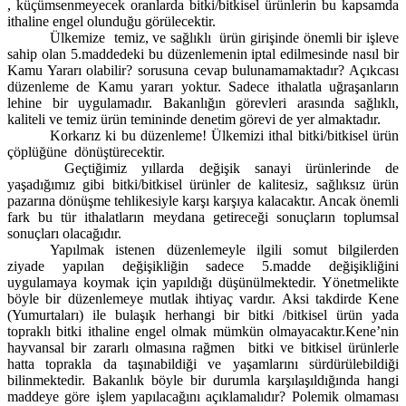
, küçümsenmeyecek oranlarda bitki/bitkisel ürünlerin bu kapsamda
ithaline engel olunduğu görülecektir.
Ülkemize
temiz, ve sağlıklı
ürün girişinde önemli bir işleve
sahip olan 5.maddedeki bu düzenlemenin iptal edilmesinde nasıl bir
Kamu Yararı olabilir? sorusuna cevap bulunamamaktadır? Açıkcası
düzenleme de Kamu yararı yoktur. Sadece ithalatla uğraşanların
lehine bir uygulamadır. Bakanlığın görevleri arasında sağlıklı,
kaliteli ve temiz ürün temininde denetim görevi de yer almaktadır.
Korkarız ki bu düzenleme! Ülkemizi ithal bitki/bitkisel ürün
çöplüğüne
dönüştürecektir.
Geçtiğimiz yıllarda değişik sanayi ürünlerinde de
yaşadığımız gibi bitki/bitkisel ürünler de kalitesiz, sağlıksız ürün
pazarına dönüşme tehlikesiyle karşı karşıya kalacaktır. Ancak önemli
fark bu tür ithalatların meydana getireceği sonuçların toplumsal
sonuçları olacağıdır.
Yapılmak istenen düzenlemeyle ilgili somut bilgilerden
ziyade yapılan değişikliğin sadece 5.madde değişikliğini
uygulamaya koymak için yapıldığı düşünülmektedir. Yönetmelikte
böyle bir düzenlemeye mutlak ihtiyaç vardır. Aksi takdirde Kene
(Yumurtaları) ile bulaşık herhangi bir bitki /bitkisel ürün yada
topraklı bitki ithaline engel olmak mümkün olmayacaktır.Kene’nin
hayvansal bir zararlı olmasına rağmen
bitki ve bitkisel ürünlerle
hatta toprakla da taşınabildiği ve yaşamlarını sürdürülebildiği
bilinmektedir. Bakanlık böyle bir durumla karşılaşıldığında hangi
maddeye göre işlem yapılacağını açıklamalıdır? Polemik olmaması