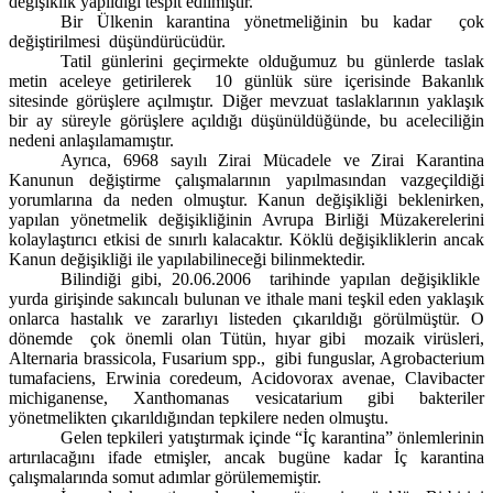
değişiklik yapıldığı tespit edilmiştir.
Bir Ülkenin karantina yönetmeliğinin bu kadar
çok
değiştirilmesi
düşündürücüdür.
Tatil günlerini geçirmekte olduğumuz bu günlerde taslak
metin aceleye getirilerek
10 günlük süre içerisinde Bakanlık
sitesinde görüşlere açılmıştır. Diğer mevzuat taslaklarının yaklaşık
bir ay süreyle görüşlere açıldığı düşünüldüğünde, bu aceleciliğin
nedeni anlaşılamamıştır.
Ayrıca, 6968 sayılı Zirai Mücadele ve Zirai Karantina
Kanunun değiştirme çalışmalarının yapılmasından vazgeçildiği
yorumlarına da neden olmuştur. Kanun değişikliği beklenirken,
yapılan yönetmelik değişikliğinin Avrupa Birliği Müzakerelerini
kolaylaştırıcı etkisi de sınırlı kalacaktır. Köklü değişikliklerin ancak
Kanun değişikliği ile yapılabilineceği bilinmektedir.
Bilindiği gibi, 20.06.2006
tarihinde yapılan değişiklikle
yurda girişinde sakıncalı bulunan ve ithale mani teşkil eden yaklaşık
onlarca hastalık ve zararlıyı listeden çıkarıldığı görülmüştür. O
dönemde
çok önemli olan Tütün, hıyar gibi
mozaik virüsleri,
Alternaria brassicola, Fusarium spp.,
gibi funguslar, Agrobacterium
tumafaciens, Erwinia coredeum, Acidovorax avenae, Clavibacter
michiganense, Xanthomanas vesicatarium gibi bakteriler
yönetmelikten çıkarıldığından tepkilere neden olmuştu.
Gelen tepkileri yatıştırmak içinde “İç karantina” önlemlerinin
artırılacağını ifade etmişler, ancak bugüne kadar İç karantina
çalışmalarında somut adımlar görülememiştir.