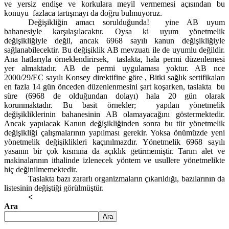
ve yersiz endişe ve korkulara meyil vermemesi açısından bu
konuyu
fazlaca tartışmayı da doğru bulmuyoruz.
Değişikliğin amacı sorulduğunda!
yine AB uyum
bahanesiyle karşılaşılacaktır. Oysa ki uyum yönetmelik
değişikliğiyle değil, ancak 6968 sayılı kanun değişikliğiyle
sağlanabilecektir. Bu değişiklik AB mevzuatı ile de uyumlu değildir.
Ana hatlarıyla örneklendirirsek,
taslakta, hala permi düzenlemesi
yer almaktadır. AB de permi uygulaması yoktur. AB nce
2000/29/EC sayılı Konsey direktifine göre , Bitki sağlık sertifikaları
en fazla
14 gün önceden düzenlenmesini şart koşarken, taslakta
bu
süre (6968 de olduğundan dolayı) hala 20 gün olarak
korunmaktadır. Bu basit örnekler;
yapılan yönetmelik
değişikliklerinin bahanesinin AB olamayacağını göstermektedir.
Ancak yapılacak Kanun değişikliğinden sonra bu tür yönetmelik
değişikliği çalışmalarının yapılması gerekir. Yoksa önümüzde yeni
yönetmelik değişiklikleri kaçınılmazdır. Yönetmelik 6968 sayılı
yasanın bir çok kısmına da açıklık getirmemiştir. Tarım alet ve
makinalarının ithalinde izlenecek yöntem ve usullere yönetmelikte
hiç değinilmemektedir.
Taslakta bazı zararlı organizmaların çıkarıldığı, bazılarının da
listesinin değiştiği görülmüştür.
<
Ara
Ara